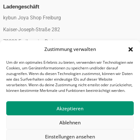
Ladengeschäft
kybun Joya Shop Freiburg
Kaiser-Joseph-Straße 282
79098 Freiburg im Breisgau
Zustimmung verwalten
Email: info@vita-walk.de
Um dir ein optimales Erlebnis zu bieten, verwenden wir Technologien wie
Cookies, um Geräteinformationen zu speichern und/oder darauf
Information
zuzugreifen. Wenn du diesen Technologien zustimmst, können wir Daten
wie das Surfverhalten oder eindeutige IDs auf dieser Website
AGB
verarbeiten. Wenn du deine Zustimmung nicht erteilst oder zurückziehst,
Impressum
können bestimmte Merkmale und Funktionen beeinträchtigt werden.
Datenschutz
Widerrufsrecht
Akzeptieren
Ablehnen
© 2026 kybun Joya Shop Freiburg. Alle Rechte vorbehalten.
Einstellungen ansehen